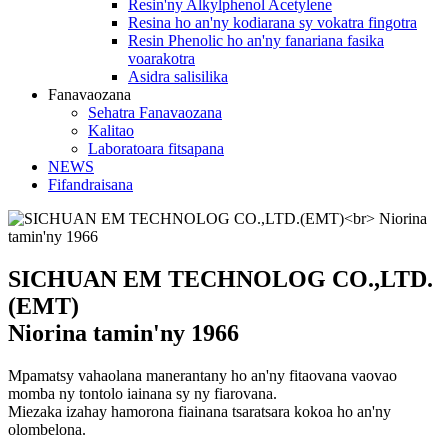
Resin'ny Alkylphenol Acetylene
Resina ho an'ny kodiarana sy vokatra fingotra
Resin Phenolic ho an'ny fanariana fasika
voarakotra
Asidra salisilika
Fanavaozana
Sehatra Fanavaozana
Kalitao
Laboratoara fitsapana
NEWS
Fifandraisana
SICHUAN EM TECHNOLOG CO.,LTD.
(EMT)
Niorina tamin'ny 1966
Mpamatsy vahaolana manerantany ho an'ny fitaovana vaovao
momba ny tontolo iainana sy ny fiarovana.
Miezaka izahay hamorona fiainana tsaratsara kokoa ho an'ny
olombelona.