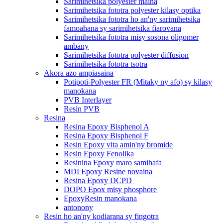
Sarimihetsika polyester maina
Sarimihetsika fototra polyester kilasy optika
Sarimihetsika fototra ho an'ny sarimihetsika
famoahana sy sarimihetsika fiarovana
Sarimihetsika fototra misy sosona oligomer
ambany
Sarimihetsika fototra polyester diffusion
Sarimihetsika fototra tsotra
Akora azo ampiasaina
Potipoti-Polyester FR (Mitaky ny afo) sy kilasy
manokana
PVB Interlayer
Resin PVB
Resina
Resina Epoxy Bisphenol A
Resina Epoxy Bisphenol F
Resin Epoxy vita amin'ny bromide
Resin Epoxy Fenolika
Resinina Epoxy maro samihafa
MDI Epoxy Resine novaina
Resina Epoxy DCPD
DOPO Epox misy phosphore
EpoxyResin manokana
antonony
Resin ho an'ny kodiarana sy fingotra