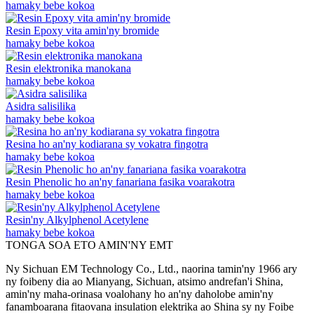
hamaky bebe kokoa
Resin Epoxy vita amin'ny bromide
hamaky bebe kokoa
Resin elektronika manokana
hamaky bebe kokoa
Asidra salisilika
hamaky bebe kokoa
Resina ho an'ny kodiarana sy vokatra fingotra
hamaky bebe kokoa
Resin Phenolic ho an'ny fanariana fasika voarakotra
hamaky bebe kokoa
Resin'ny Alkylphenol Acetylene
hamaky bebe kokoa
TONGA SOA ETO AMIN'NY EMT
Ny Sichuan EM Technology Co., Ltd., naorina tamin'ny 1966 ary
ny foibeny dia ao Mianyang, Sichuan, atsimo andrefan'i Shina,
amin'ny maha-orinasa voalohany ho an'ny daholobe amin'ny
fanamboarana fitaovana insulation elektrika ao Shina sy ny Foibe