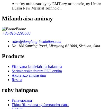
Amin'ny maha-zanaky ny EMT azy manontolo, ny Henan
Huajia New Material Technolo...
Mifandraisa aminay
Phone
+86-816-2295680
sales@dongfang-insulation.com
No. 188 Sanxing Road, Mianyang 621000, Sichuan, Sina
Products
Fitaovana fanalefahana hafanana
Sarimihetsika fototra PET optika
Akora azo ampiasaina
Resina
rohy haingana
Fanavaozana
Ekipa fikarohana sy fampandrosoana