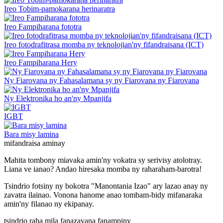
Ireo Tobim-pamokarana herinaratra
Ireo Fampiharana fototra
Ireo fotodrafitrasa momba ny teknolojian'ny fifandraisana (ICT)
Ireo Fampiharana Hery
Ny Fiarovana ny Fahasalamana sy ny Fiarovana ny Fiarovana
Ny Elektronika ho an'ny Mpanjifa
IGBT
Bara misy lamina
mifandraisa aminay
Mahita tombony miavaka amin'ny vokatra sy serivisy atolotray.
Liana ve ianao? Andao hiresaka momba ny raharaham-barotra!
Tsindrio fotsiny ny bokotra "Manontania Izao" ary lazao anay ny
zavatra ilainao. Vonona hanome anao tombam-bidy mifanaraka
amin'ny filanao ny ekipanay.
tsindrio raha mila fanazavana fanampiny