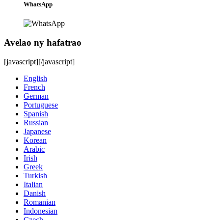
WhatsApp
Avelao ny hafatrao
[javascript]
[/javascript]
English
French
German
Portuguese
Spanish
Russian
Japanese
Korean
Arabic
Irish
Greek
Turkish
Italian
Danish
Romanian
Indonesian
Czech