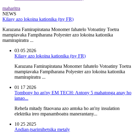
maharitra
NEWS
Kilasy azo lokoina kationika (tsy FR)
Karazana Famirapiratana Monomer fahatelo Votoatiny Toetra
mampiavaka Fampiharana Polyester azo lokoina kationika
mamirapiratra ...
03 05
2026
Kilasy azo lokoina kationika (tsy FR)
Karazana Famirapiratana Monomer fahatelo Votoatiny Toetra
mampiavaka Fampiharana Polyester azo lokoina kationika
mamirapiratra ...
01 17
2026
Tombony ho an'ny EM TECH: Antony 5 mahatonga anay ho
ianao...
Rehefa mitady fitaovana azo antoka ho an'ny insulation
elektrika ireo mpanamboatra manerantany...
10 25
2025
Andian-tsarimihetsika metaly