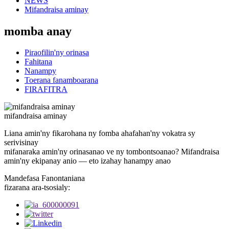
NEWS
Mifandraisa aminay
momba anay
Piraofilin'ny orinasa
Fahitana
Nanampy
Toerana fanamboarana
FIRAFITRA
mifandraisa aminay
Liana amin'ny fikarohana ny fomba ahafahan'ny vokatra sy
serivisinay
mifanaraka amin'ny orinasanao ve ny tombontsoanao? Mifandraisa
amin'ny ekipanay anio — eto izahay hanampy anao
Mandefasa Fanontaniana
fizarana ara-tsosialy: