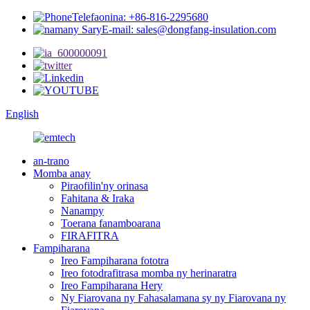
Telefaonina: +86-816-2295680
E-mail: sales@dongfang-insulation.com
English
an-trano
Momba anay
Piraofilin'ny orinasa
Fahitana & Iraka
Nanampy
Toerana fanamboarana
FIRAFITRA
Fampiharana
Ireo Fampiharana fototra
Ireo fotodrafitrasa momba ny herinaratra
Ireo Fampiharana Hery
Ny Fiarovana ny Fahasalamana sy ny Fiarovana ny