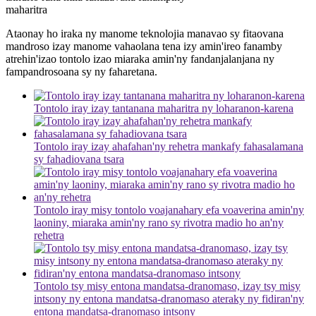
maharitra
Ataonay ho iraka ny manome teknolojia manavao sy fitaovana
mandroso izay manome vahaolana tena izy amin'ireo fanamby
atrehin'izao tontolo izao miaraka amin'ny fandanjalanjana ny
fampandrosoana sy ny faharetana.
Tontolo iray izay tantanana maharitra ny loharanon-karena
Tontolo iray izay ahafahan'ny rehetra mankafy fahasalamana
sy fahadiovana tsara
Tontolo iray misy tontolo voajanahary efa voaverina amin'ny
laoniny, miaraka amin'ny rano sy rivotra madio ho an'ny
rehetra
Tontolo tsy misy entona mandatsa-dranomaso, izay tsy misy
intsony ny entona mandatsa-dranomaso ateraky ny fidiran'ny
entona mandatsa-dranomaso intsony