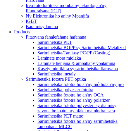
Fiarovana
Ireo fotodrafitrasa momba ny teknolojian'ny
fifandraisana (ICT)
Ny Elektronika ho an'ny Mpanjifa
IGBT
Bara misy lamina
Products
Fitaovana fanalefahana hafanana
Sarimihetsika PET
Sarimihetsika BOPP sy Sarimihetsika Metalized
Sarimihetsika/Taratasy PC/PP (Casting)
Laminate mora miolaka
Laminate henjana & ampahany voalamina
Kasety miraikitra sy sarimihetsika fiarovana
Sarimihetsika metaly
Sarimihetsika fototra PET optika
Sarimihetsika fototra ho an'ny môdiolan'ny jiro
Sarimihetsika polyester fototra
Sarimihetsika fototra ho an'ny OCA
Sarimihetsika fototra ho an'ny polarizer
Sarimihetsika fototra polyester tsy dia misy
zavona be loatra ary afaka mamindra tsara
Sarimihetsika PET matte
Sarimihetsika fototra ho an'ny sarimihetsika
famoahana MLCC