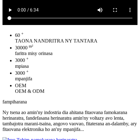
+
60
TAONA NANDRITRA NY TANTARA
m²
30000
faritra misy orinasa
+
3000
mpiasa
+
3000
mpanjifa
OEM
OEM & ODM
fampiharana
Ny tsena ao amin'ny indostria dia ahitana fitaovana famokarana
herinaratra, fandefasana herinaratra amin'ny voltazy avo lenta,
tambajotra marani-tsaina, angovo vaovao, fitaterana an-dalamby, ary
fitaovana elektronika ho an'ny mpanjifa...