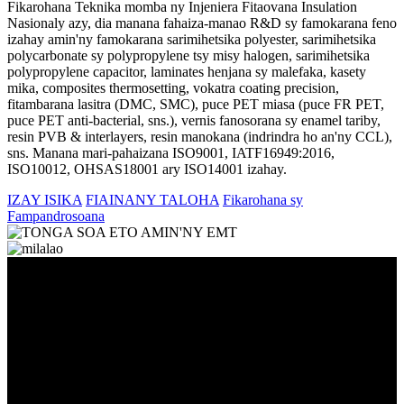
Fikarohana Teknika momba ny Injeniera Fitaovana Insulation
Nasionaly azy, dia manana fahaiza-manao R&D sy famokarana feno
izahay amin'ny famokarana sarimihetsika polyester, sarimihetsika
polycarbonate sy polypropylene tsy misy halogen, sarimihetsika
polypropylene capacitor, laminates henjana sy malefaka, kasety
mika, composites thermosetting, vokatra coating precision,
fitambarana lasitra (DMC, SMC), puce PET miasa (puce FR PET,
puce PET anti-bacterial, sns.), vernis fanosorana sy enamel tariby,
resin PVB & interlayers, resin manokana (indrindra ho an'ny CCL),
sns. Manana mari-pahaizana ISO9001, IATF16949:2016,
ISO10012, OHSAS18001 ary ISO14001 izahay.
IZAY ISIKA
FIAINANY TALOHA
Fikarohana sy
Fampandrosoana