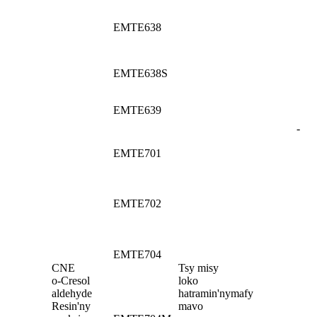
EMTE638
EMTE638S
EMTE639
-
EMTE701
EMTE702
EMTE704
CNE
Tsy misy
o-Cresol
loko
aldehyde
hatramin'ny
mafy
Resin'ny
mavo