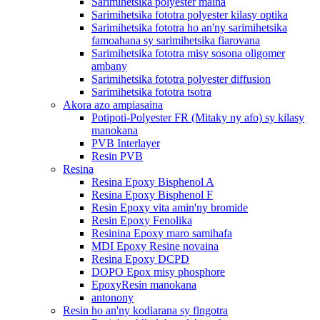
Sarimihetsika polyester maina
Sarimihetsika fototra polyester kilasy optika
Sarimihetsika fototra ho an'ny sarimihetsika
famoahana sy sarimihetsika fiarovana
Sarimihetsika fototra misy sosona oligomer
ambany
Sarimihetsika fototra polyester diffusion
Sarimihetsika fototra tsotra
Akora azo ampiasaina
Potipoti-Polyester FR (Mitaky ny afo) sy kilasy
manokana
PVB Interlayer
Resin PVB
Resina
Resina Epoxy Bisphenol A
Resina Epoxy Bisphenol F
Resin Epoxy vita amin'ny bromide
Resin Epoxy Fenolika
Resinina Epoxy maro samihafa
MDI Epoxy Resine novaina
Resina Epoxy DCPD
DOPO Epox misy phosphore
EpoxyResin manokana
antonony
Resin ho an'ny kodiarana sy fingotra