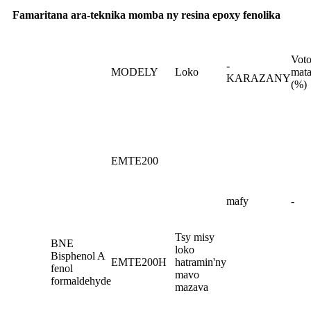
Famaritana ara-teknika momba ny resina epoxy fenolika
Voto
-
MODELY
Loko
mata
KARAZANY
(%)
EMTE200
mafy
-
Tsy misy
BNE
loko
Bisphenol A
EMTE200H
hatramin'ny
fenol
mavo
formaldehyde
mazava