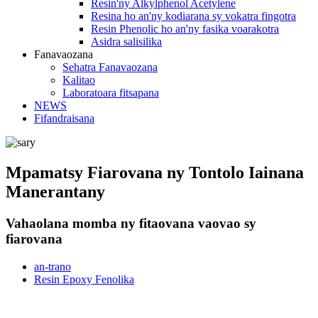
Resin'ny Alkylphenol Acetylene
Resina ho an'ny kodiarana sy vokatra fingotra
Resin Phenolic ho an'ny fasika voarakotra
Asidra salisilika
Fanavaozana
Sehatra Fanavaozana
Kalitao
Laboratoara fitsapana
NEWS
Fifandraisana
Mpamatsy Fiarovana ny Tontolo Iainana
Manerantany
Vahaolana momba ny fitaovana vaovao sy
fiarovana
an-trano
Resin Epoxy Fenolika