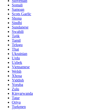
Slovenian
Somali
Samoan
Scots Gaelic
Shona
Sindhi
Sundanese
Swahili
Tajik
Tamil
Telugu
Thai
Ukrainian
Urdu
Uzbek
Vietnamese
Welsh
Xhosa
Yiddish
Yoruba
Zulu
Kinyarwanda
Tatar
Oriya
Turkmen