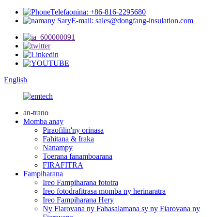
Telefaonina: +86-816-2295680
E-mail: sales@dongfang-insulation.com
English
an-trano
Momba anay
Piraofilin'ny orinasa
Fahitana & Iraka
Nanampy
Toerana fanamboarana
FIRAFITRA
Fampiharana
Ireo Fampiharana fototra
Ireo fotodrafitrasa momba ny herinaratra
Ireo Fampiharana Hery
Ny Fiarovana ny Fahasalamana sy ny Fiarovana ny