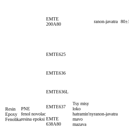
EMTE
ranon-javatra
80±
200A80
EMTE625
EMTE636
EMTE636L
Tsy misy
EMTE637
PNE
loko
Resin
fenol novolac
hatramin'ny
ranon-javatra
Epoxy
EMTE
resina epoksi
mavo
Fenolika
638A80
mazava