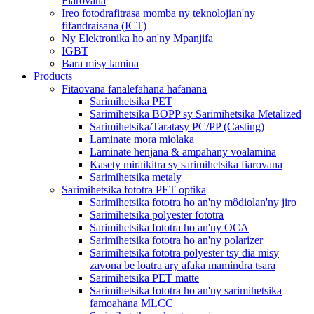
Fiarovana
Ireo fotodrafitrasa momba ny teknolojian'ny
fifandraisana (ICT)
Ny Elektronika ho an'ny Mpanjifa
IGBT
Bara misy lamina
Products
Fitaovana fanalefahana hafanana
Sarimihetsika PET
Sarimihetsika BOPP sy Sarimihetsika Metalized
Sarimihetsika/Taratasy PC/PP (Casting)
Laminate mora miolaka
Laminate henjana & ampahany voalamina
Kasety miraikitra sy sarimihetsika fiarovana
Sarimihetsika metaly
Sarimihetsika fototra PET optika
Sarimihetsika fototra ho an'ny môdiolan'ny jiro
Sarimihetsika polyester fototra
Sarimihetsika fototra ho an'ny OCA
Sarimihetsika fototra ho an'ny polarizer
Sarimihetsika fototra polyester tsy dia misy
zavona be loatra ary afaka mamindra tsara
Sarimihetsika PET matte
Sarimihetsika fototra ho an'ny sarimihetsika
famoahana MLCC