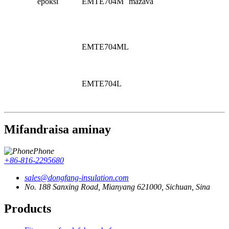
epoksi
EMTE704M
mazava
EMTE704ML
EMTE704L
Mifandraisa aminay
Phone
+86-816-2295680
sales@dongfang-insulation.com
No. 188 Sanxing Road, Mianyang 621000, Sichuan, Sina
Products