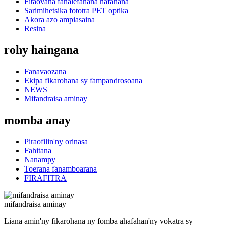
Fitaovana fanalefahana hafanana
Sarimihetsika fototra PET optika
Akora azo ampiasaina
Resina
rohy haingana
Fanavaozana
Ekipa fikarohana sy fampandrosoana
NEWS
Mifandraisa aminay
momba anay
Piraofilin'ny orinasa
Fahitana
Nanampy
Toerana fanamboarana
FIRAFITRA
mifandraisa aminay
Liana amin'ny fikarohana ny fomba ahafahan'ny vokatra sy