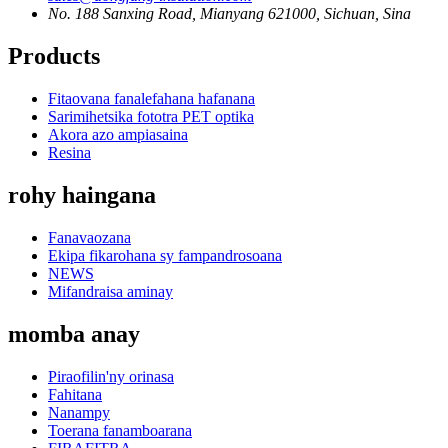
No. 188 Sanxing Road, Mianyang 621000, Sichuan, Sina
Products
Fitaovana fanalefahana hafanana
Sarimihetsika fototra PET optika
Akora azo ampiasaina
Resina
rohy haingana
Fanavaozana
Ekipa fikarohana sy fampandrosoana
NEWS
Mifandraisa aminay
momba anay
Piraofilin'ny orinasa
Fahitana
Nanampy
Toerana fanamboarana