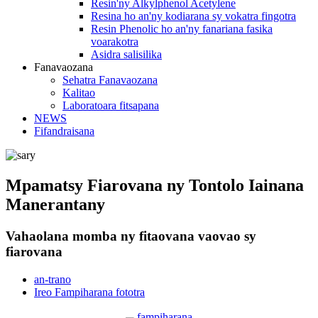
Resin'ny Alkylphenol Acetylene
Resina ho an'ny kodiarana sy vokatra fingotra
Resin Phenolic ho an'ny fanariana fasika
voarakotra
Asidra salisilika
Fanavaozana
Sehatra Fanavaozana
Kalitao
Laboratoara fitsapana
NEWS
Fifandraisana
Mpamatsy Fiarovana ny Tontolo Iainana
Manerantany
Vahaolana momba ny fitaovana vaovao sy
fiarovana
an-trano
Ireo Fampiharana fototra