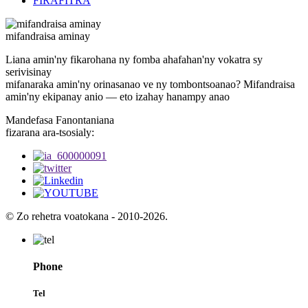
FIRAFITRA
mifandraisa aminay
Liana amin'ny fikarohana ny fomba ahafahan'ny vokatra sy
serivisinay
mifanaraka amin'ny orinasanao ve ny tombontsoanao? Mifandraisa
amin'ny ekipanay anio — eto izahay hanampy anao
Mandefasa Fanontaniana
fizarana ara-tsosialy:
© Zo rehetra voatokana - 2010-2026.
Phone
Tel