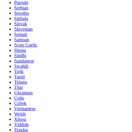
Punjabi
Serbian
Sesotho
Sinhala
Slovak
Slovenian
Somali
Samoan
Scots Gaelic
Shona
Sindhi
Sundanese
Swahili
Tajik
Tamil
Telugu
Thai
Ukrainian
Urdu
Uzbek
Vietnamese
Welsh
Xhosa
Yiddish
Yoruba