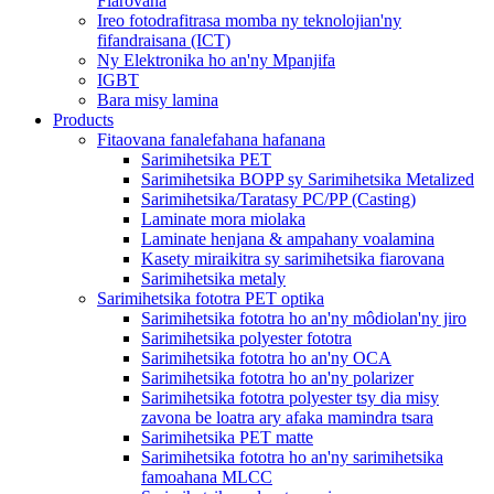
Fiarovana
Ireo fotodrafitrasa momba ny teknolojian'ny
fifandraisana (ICT)
Ny Elektronika ho an'ny Mpanjifa
IGBT
Bara misy lamina
Products
Fitaovana fanalefahana hafanana
Sarimihetsika PET
Sarimihetsika BOPP sy Sarimihetsika Metalized
Sarimihetsika/Taratasy PC/PP (Casting)
Laminate mora miolaka
Laminate henjana & ampahany voalamina
Kasety miraikitra sy sarimihetsika fiarovana
Sarimihetsika metaly
Sarimihetsika fototra PET optika
Sarimihetsika fototra ho an'ny môdiolan'ny jiro
Sarimihetsika polyester fototra
Sarimihetsika fototra ho an'ny OCA
Sarimihetsika fototra ho an'ny polarizer
Sarimihetsika fototra polyester tsy dia misy
zavona be loatra ary afaka mamindra tsara
Sarimihetsika PET matte
Sarimihetsika fototra ho an'ny sarimihetsika
famoahana MLCC