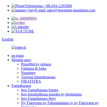
Telefaonina: +86-816-2295680
E-mail: sales@dongfang-insulation.com
English
an-trano
Momba anay
Piraofilin'ny orinasa
Fahitana & Iraka
Nanampy
Toerana fanamboarana
FIRAFITRA
Fampiharana
Ireo Fampiharana fototra
Ireo fotodrafitrasa momba ny herinaratra
Ireo Fampiharana Hery
Ny Fiarovana ny Fahasalamana sy ny Fiarovana ny