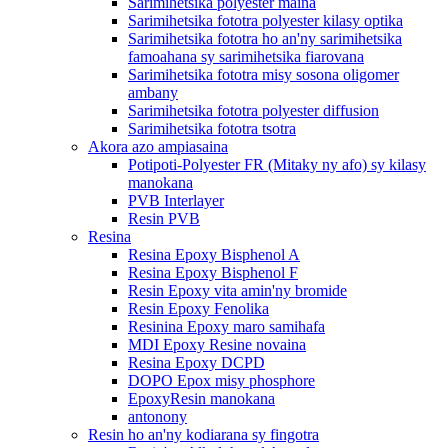
Sarimihetsika polyester maina
Sarimihetsika fototra polyester kilasy optika
Sarimihetsika fototra ho an'ny sarimihetsika
famoahana sy sarimihetsika fiarovana
Sarimihetsika fototra misy sosona oligomer
ambany
Sarimihetsika fototra polyester diffusion
Sarimihetsika fototra tsotra
Akora azo ampiasaina
Potipoti-Polyester FR (Mitaky ny afo) sy kilasy
manokana
PVB Interlayer
Resin PVB
Resina
Resina Epoxy Bisphenol A
Resina Epoxy Bisphenol F
Resin Epoxy vita amin'ny bromide
Resin Epoxy Fenolika
Resinina Epoxy maro samihafa
MDI Epoxy Resine novaina
Resina Epoxy DCPD
DOPO Epox misy phosphore
EpoxyResin manokana
antonony
Resin ho an'ny kodiarana sy fingotra