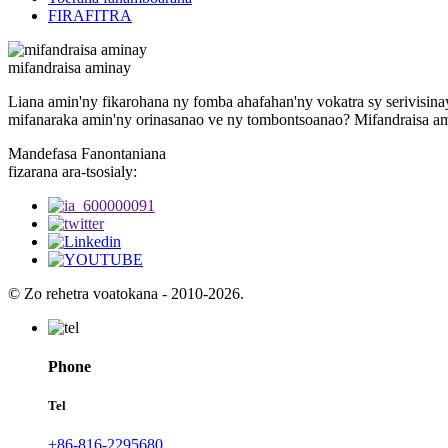
FIRAFITRA
mifandraisa aminay
Liana amin'ny fikarohana ny fomba ahafahan'ny vokatra sy serivisina
mifanaraka amin'ny orinasanao ve ny tombontsoanao? Mifandraisa a
Mandefasa Fanontaniana
fizarana ara-tsosialy:
© Zo rehetra voatokana - 2010-2026.
Phone
Tel
+86-816-2295680