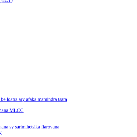
a (ICT)
 be loatra ary afaka mamindra tsara
moahana MLCC
hana sy sarimihetsika fiarovana
y