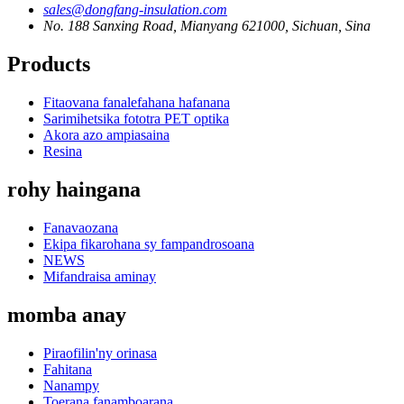
sales@dongfang-insulation.com
No. 188 Sanxing Road, Mianyang 621000, Sichuan, Sina
Products
Fitaovana fanalefahana hafanana
Sarimihetsika fototra PET optika
Akora azo ampiasaina
Resina
rohy haingana
Fanavaozana
Ekipa fikarohana sy fampandrosoana
NEWS
Mifandraisa aminay
momba anay
Piraofilin'ny orinasa
Fahitana
Nanampy
Toerana fanamboarana