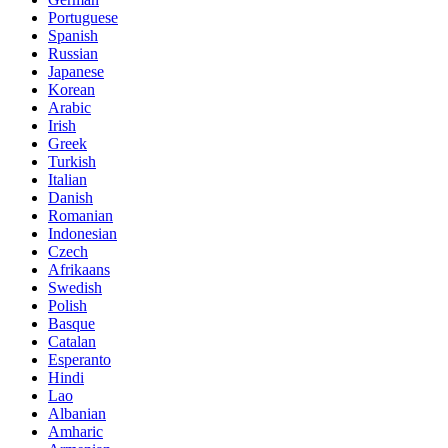
Portuguese
Spanish
Russian
Japanese
Korean
Arabic
Irish
Greek
Turkish
Italian
Danish
Romanian
Indonesian
Czech
Afrikaans
Swedish
Polish
Basque
Catalan
Esperanto
Hindi
Lao
Albanian
Amharic