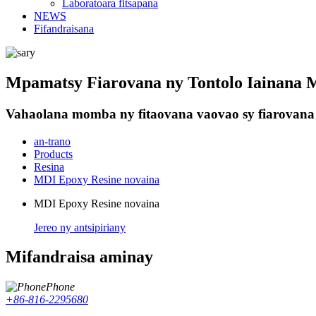
Laboratoara fitsapana
NEWS
Fifandraisana
Mpamatsy Fiarovana ny Tontolo Iainana 
Vahaolana momba ny fitaovana vaovao sy fiarovana
an-trano
Products
Resina
MDI Epoxy Resine novaina
MDI Epoxy Resine novaina
Jereo ny antsipiriany
Mifandraisa aminay
Phone
+86-816-2295680