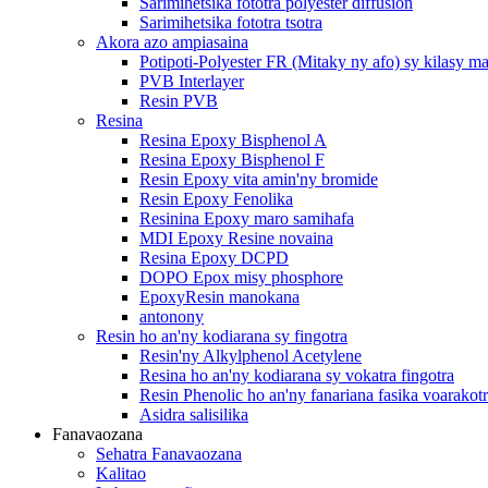
Sarimihetsika fototra polyester diffusion
Sarimihetsika fototra tsotra
Akora azo ampiasaina
Potipoti-Polyester FR (Mitaky ny afo) sy kilasy 
PVB Interlayer
Resin PVB
Resina
Resina Epoxy Bisphenol A
Resina Epoxy Bisphenol F
Resin Epoxy vita amin'ny bromide
Resin Epoxy Fenolika
Resinina Epoxy maro samihafa
MDI Epoxy Resine novaina
Resina Epoxy DCPD
DOPO Epox misy phosphore
EpoxyResin manokana
antonony
Resin ho an'ny kodiarana sy fingotra
Resin'ny Alkylphenol Acetylene
Resina ho an'ny kodiarana sy vokatra fingotra
Resin Phenolic ho an'ny fanariana fasika voarakot
Asidra salisilika
Fanavaozana
Sehatra Fanavaozana
Kalitao