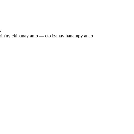
y
min'ny ekipanay anio — eto izahay hanampy anao