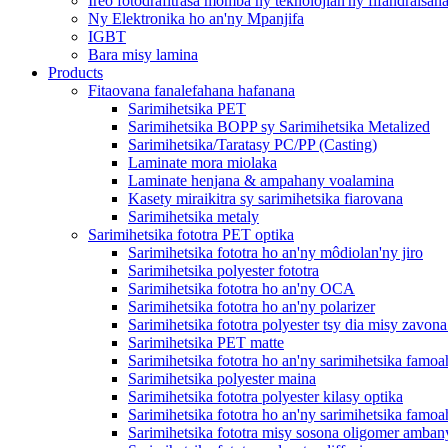
Ireo fotodrafitrasa momba ny teknolojian'ny fifandraisan
Ny Elektronika ho an'ny Mpanjifa
IGBT
Bara misy lamina
Products
Fitaovana fanalefahana hafanana
Sarimihetsika PET
Sarimihetsika BOPP sy Sarimihetsika Metalized
Sarimihetsika/Taratasy PC/PP (Casting)
Laminate mora miolaka
Laminate henjana & ampahany voalamina
Kasety miraikitra sy sarimihetsika fiarovana
Sarimihetsika metaly
Sarimihetsika fototra PET optika
Sarimihetsika fototra ho an'ny môdiolan'ny jiro
Sarimihetsika polyester fototra
Sarimihetsika fototra ho an'ny OCA
Sarimihetsika fototra ho an'ny polarizer
Sarimihetsika fototra polyester tsy dia misy zavona
Sarimihetsika PET matte
Sarimihetsika fototra ho an'ny sarimihetsika fa
Sarimihetsika polyester maina
Sarimihetsika fototra polyester kilasy optika
Sarimihetsika fototra ho an'ny sarimihetsika famoa
Sarimihetsika fototra misy sosona oligomer amban