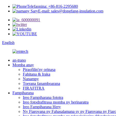
Telefaonina: +86-816-2295680
E-mail: sales@dongfang-insulation.com
English
an-trano
Momba anay
Piraofilin'ny orinasa
Fahitana & Iraka
Nanampy
Toerana fanamboarana
FIRAFITRA
Fampiharana
Ireo Fampiharana fototra
Ireo fotodrafitrasa momba ny herinaratra
Ireo Fampiharana Hery
Ny Fiarovana ny Fahasalamana sy ny Fiarovana ny Fiar